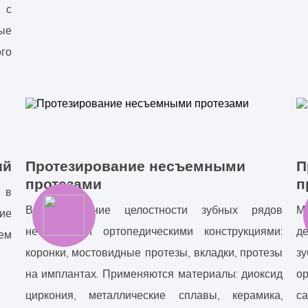
 с
ые
ого
ий
Протезирование несъемными
П
протезами
п
 в
Восстановление целостности зубных рядов
М
ие
несъёмными ортопедическими конструкциями:
д
ем
коронки, мостовидные протезы, вкладки, протезы
з
на имплантах. Применяются материалы: диоксид
о
циркония, металлические сплавы, керамика,
са